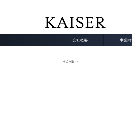
KAISER公式サイト。バッグ，財布, 小物，ア
業。特化型Webメディア運営。プレスリリースなど
会社概要
事業内
HOME
>