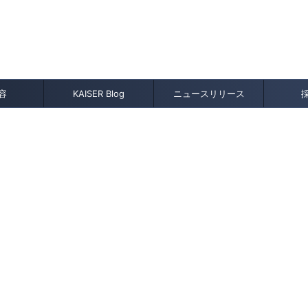
クセサリー，下着などのファッションブランド品，ぬいぐるみ, フィギュア，ギ
の企業PRのお悩み解決。SEO＆AIXのお悩み解決。
容
KAISER Blog
ニュースリリース