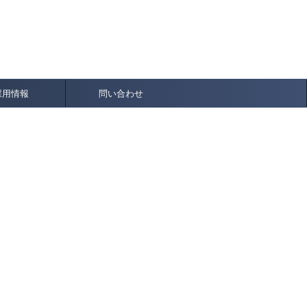
フト商品，クリスマス用品，ベビー用品ほかのEC専
採用情報
問い合わせ