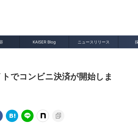
クセサリー，下着などのファッションブランド品，ぬいぐるみ, フィギュア，ギ
の企業PRのお悩み解決。SEO＆AIXのお悩み解決。
容
KAISER Blog
ニュースリリース
イトでコンビニ決済が開始しま