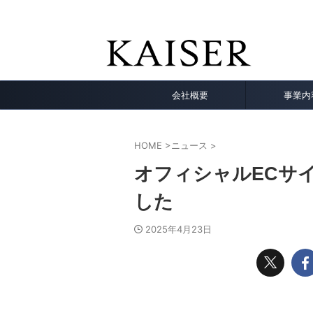
KAISER公式サイト。バッグ，財布, 小物，ア
業。特化型Webメディア運営。プレスリリースなど
会社概要
事業内
HOME
>
ニュース
>
オフィシャルECサ
した
2025年4月23日